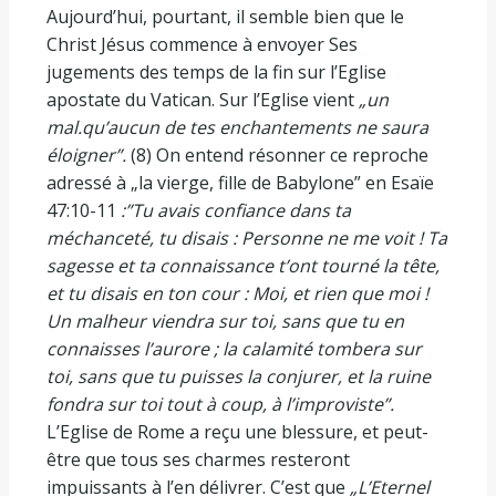
Aujourd’hui, pourtant, il semble bien que le
Christ Jésus commence à envoyer Ses
jugements des temps de la fin sur l’Eglise
apostate du Vatican. Sur l’Eglise vient
„un
mal.qu’aucun de tes enchantements ne saura
éloigner”.
(8) On entend résonner ce reproche
adressé à „la vierge, fille de Babylone” en Esaïe
47:10-11
:”Tu avais confiance dans ta
méchanceté, tu disais : Personne ne me voit ! Ta
sagesse et ta connaissance t’ont tourné la tête,
et tu disais en ton cour : Moi, et rien que moi !
Un malheur viendra sur toi, sans que tu en
connaisses l’aurore ; la calamité tombera sur
toi, sans que tu puisses la conjurer, et la ruine
fondra sur toi tout à coup, à l’improviste”.
L’Eglise de Rome a reçu une blessure, et peut-
être que tous ses charmes resteront
impuissants à l’en délivrer. C’est que
„L’Eternel